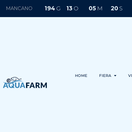
194
G
13
O
05
M
20
S
MANCANO
HOME
FIERA
V