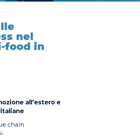
lle
ss nel
i-food in
ozione all’estero e
italiane
lue chain
bi