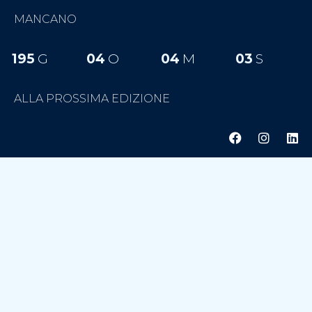
MANCANO
195
G
04
O
04
M
02
S
ALLA PROSSIMA EDIZIONE