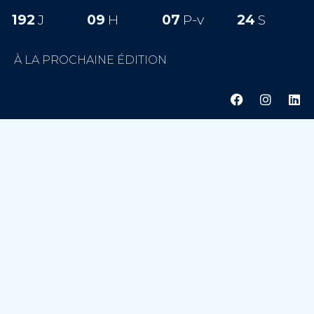
192
J
09
H
07
P-v
22
S
À LA PROCHAINE ÉDITION