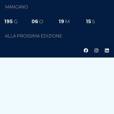
MANCANO
195
G
06
O
19
M
14
S
ALLA PROSSIMA EDIZIONE