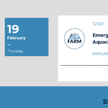
12:00 -
19
Emerg
February
Aquac
--
Thursday
MASA
S