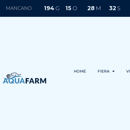
194
G
15
O
28
M
31
S
MANCANO
HOME
FIERA
V